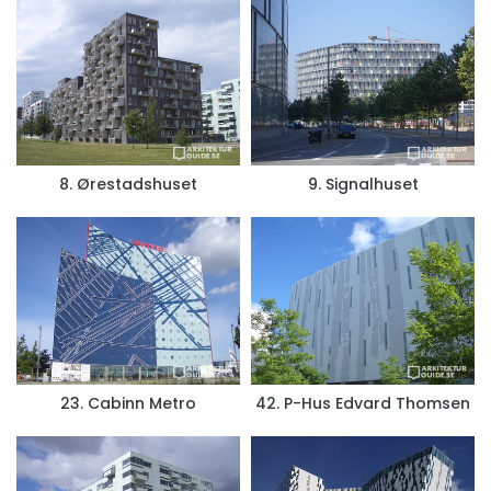
8. Ørestadshuset
9. Signalhuset
23. Cabinn Metro
42. P-Hus Edvard Thomsen