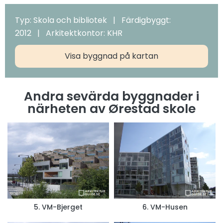
Typ: Skola och bibliotek | Färdigbyggt:
2012 | Arkitektkontor: KHR
Visa byggnad på kartan
Andra sevärda byggnader i
närheten av Ørestad skole
5. VM-Bjerget
6. VM-Husen