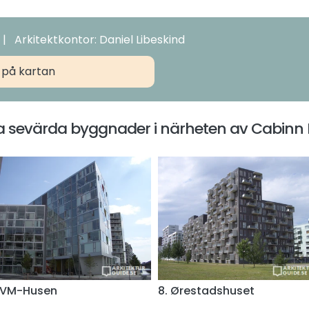
 | Arkitektkontor: Daniel Libeskind
 på kartan
 sevärda byggnader i närheten av Cabinn
 VM-Husen
8. Ørestadshuset