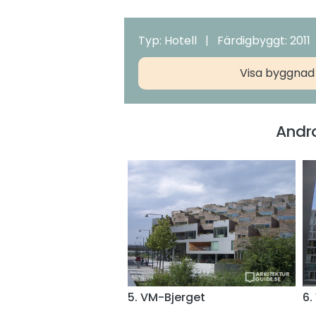
Typ: Hotell | Färdigbyggt: 2011
Visa byggnad
Andra
5. VM-Bjerget
6.