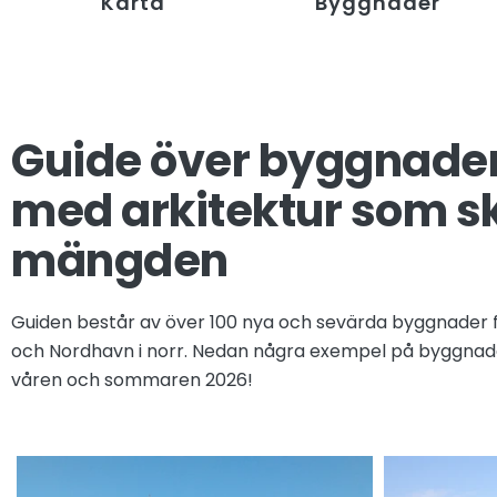
Karta
Byggnader
Guide över byggnade
med arkitektur som ski
mängden
Guiden består av över 100 nya och sevärda byggnader fr
och Nordhavn i norr. Nedan några exempel på byggnad
våren och sommaren 2026!