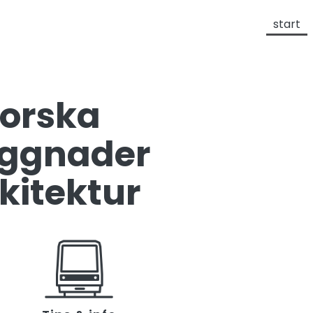
start
forska
ggnader
kitektur