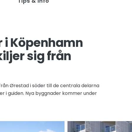
Tips & info
r i Köpenhamn
ljer sig från
ån Ørestad i söder till de centrala delarna
er i guiden. Nya byggnader kommer under