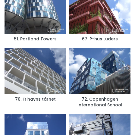
51. Portland Towers
67. P-hus Lüders
70. Frihavns tårnet
72. Copenhagen
International School