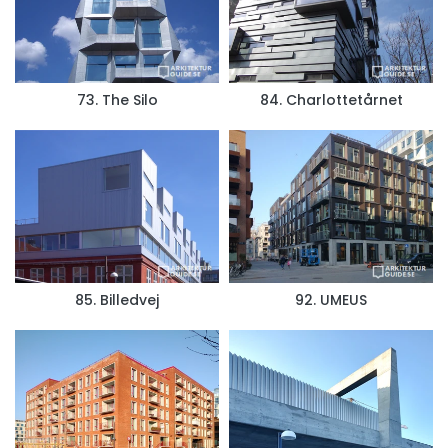
73. The Silo
84. Charlottetårnet
85. Billedvej
92. UMEUS