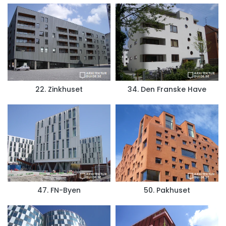
22. Zinkhuset
34. Den Franske Have
47. FN-Byen
50. Pakhuset