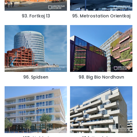
93. Fortkaj 13
95. Metrostation Orientkaj
96. Spidsen
98. Big Bio Nordhavn