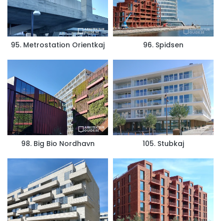
95. Metrostation Orientkaj
96. Spidsen
98. Big Bio Nordhavn
105. Stubkaj