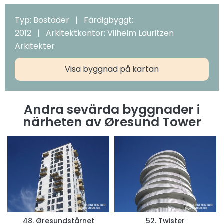
Typ: Bostäder | Färdigbyggt:
2012 | Arkitektkontor: Vilhelm Lauritzen
Arkitekter
Visa byggnad på kartan
Andra sevärda byggnader i
närheten av Øresund Tower
48. Øresundstårnet
52. Twister